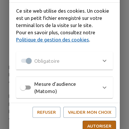
Voir plus (16 de plus)
Ce site web utilise des cookies. Un cookie
HORAIRES
est un petit fichier enregistré sur votre
Du 01/01 au 31/12, tous les mercredis de 8h à
terminal lors de la visite sur le site.
12h.
Pour en savoir plus, consultez notre
TARIFS
Politique de gestion des cookies
.
Accès libre.
Obligatoire
Poissonnier, producteur d'huile d'olive, primeur,
fromager et rôtisseur vous attendent, sur la place
du Foyer des associations.
Mesure d'audience
(Matomo)
Légumes, fruits, fromages, huile d'olives,
poissons... vous seront présentés par des
producteurs de la région sur la place du Foyer des
REFUSER
VALIDER MON CHOIX
associations.
AUTORISER