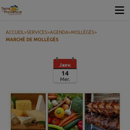
Contenu
Menu
Recherche
Pied de page
ACCUEIL
>
SERVICES
>
AGENDA
>
MOLLÉGÈS
>
MARCHÉ DE MOLLÉGÈS
Janv.
14
Mer.