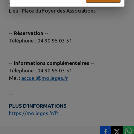
--
Événement
--
Lieu : Place du Foyer des Associations
--
Réservation
--
Téléphone : 04 90 95 03 51
--
Informations complémentaires
--
Téléphone : 04 90 95 03 51
Mél :
accueil@molleges.fr
PLUS D'INFORMATIONS
https://molleges.fr/fr