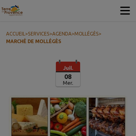
Contenu
Menu
Recherche
Pied de page
ACCUEIL
>
SERVICES
>
AGENDA
>
MOLLÉGÈS
>
MARCHÉ DE MOLLÉGÈS
Juil.
08
Mer.