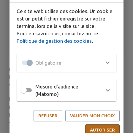
Voir plus (16 de plus)
Ce site web utilise des cookies. Un cookie
HORAIRES
est un petit fichier enregistré sur votre
Du 01/01 au 31/12, tous les mercredis de 8h à
terminal lors de la visite sur le site.
12h.
Pour en savoir plus, consultez notre
TARIFS
Politique de gestion des cookies
.
Accès libre.
Obligatoire
Poissonnier, producteur d'huile d'olive, primeur,
fromager et rôtisseur vous attendent, sur la place
du Foyer des associations.
Mesure d'audience
(Matomo)
Légumes, fruits, fromages, huile d'olives,
poissons... vous seront présentés par des
producteurs de la région sur la place du Foyer des
REFUSER
VALIDER MON CHOIX
associations.
AUTORISER