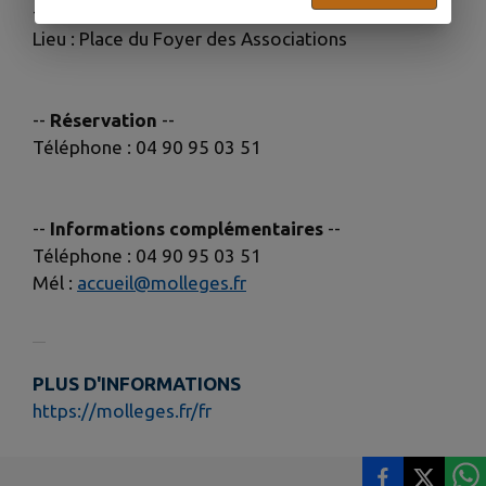
--
Événement
--
Lieu : Place du Foyer des Associations
--
Réservation
--
Téléphone : 04 90 95 03 51
--
Informations complémentaires
--
Téléphone : 04 90 95 03 51
Mél :
accueil@molleges.fr
PLUS D'INFORMATIONS
https://molleges.fr/fr