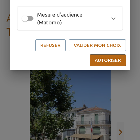
AGENDA DE
MON
Mesure d'audience
(Matomo)
TERRITOIRE
REFUSER
VALIDER MON CHOIX
AUTORISER
Exp