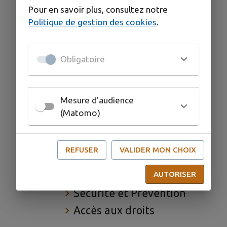
Conseil Info Énergie
Pour en savoir plus, consultez notre
Environnement
Politique de gestion des cookies
.
GEMAPI
Voltalis : thermostat
Obligatoire
connecté gratuit à Terre de
Provence
Mesure d'audience
Vie sociale et Citoyenneté
(Matomo)
Accompagnement de la
jeunesse
REFUSER
VALIDER MON CHOIX
Le numérique pour tous
AUTORISER
Contrat de Ville
Sécurité et Prévention
Accès aux droits