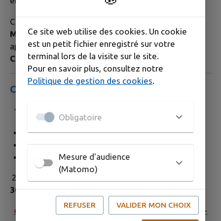
entreprises.
Ce dispositif complète le programme régional
«
Ce site web utilise des cookies. Un cookie
Mon projet de rénovation »
de la
Région Sud
,
est un petit fichier enregistré sur votre
applicable uniquement au
centre-ville de
terminal lors de la visite sur le site.
Châteaurenard (périmètre SRADDET)
.
Pour en savoir plus, consultez notre
Politique de gestion des cookies
.
Comment candidater ?
Consultez les documents utiles :
Obligatoire
Règlement de l’appel à candidatures (PDF)
Présentation du dispositif (PDF)
Périmètres éligibles (PDF)
Mesure d'audience
(Matomo)
2.
Déposez votre candidature avant le
30 septembre 2026 sur le site ci-dessous :
REFUSER
VALIDER MON CHOIX
demarche.numerique.gouv.fr/dispositif-d-aides-