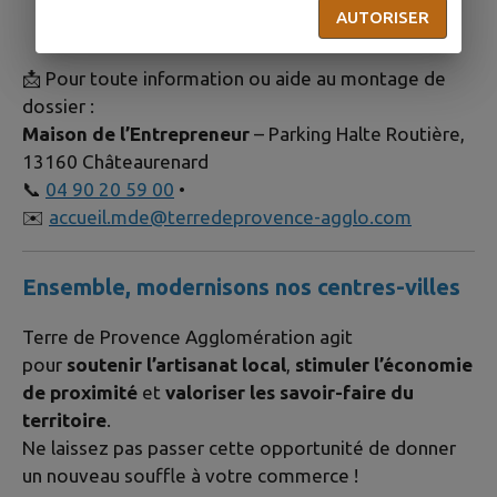
a-destination-des-commercants
AUTORISER
📩 Pour toute information ou aide au montage de
dossier :
Maison de l’Entrepreneur
– Parking Halte Routière,
13160 Châteaurenard
📞
04 90 20 59 00
•
✉️
accueil.mde@terredeprovence-agglo.com
Ensemble, modernisons nos centres-villes
Terre de Provence Agglomération agit
pour
soutenir l’artisanat local
,
stimuler l’économie
de proximité
et
valoriser les savoir-faire du
territoire
.
Ne laissez pas passer cette opportunité de donner
un nouveau souffle à votre commerce !