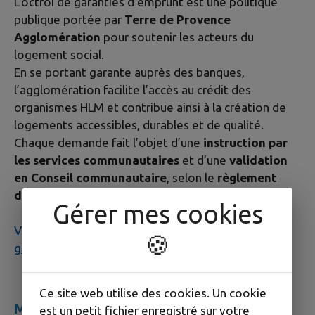
L’octroi de garanties d’emprunt est une politique
publique portée par
Terre de Provence
Agglomération
pour soutenir les acteurs du
logement social.
En se portant garante auprès des banques,
l’agglomération facilite l’accès au crédit des
organismes HLM et contribue ainsi à la création de
logements accessibles, durables et de qualité.
Chaque demande fait l’objet d’une
instruction par
les services communautaires
et d’une
validation
en Conseil communautaire
, selon le
règlement
d’octroi des garanties d’emprunt
en vigueur.
Gérer mes cookies
Visionnez et téléchargez le règlement d’octroi des
🍪
garanties d’emprunt
Ce site web utilise des cookies. Un cookie
Montage du dossier et pièces requises
est un petit fichier enregistré sur votre