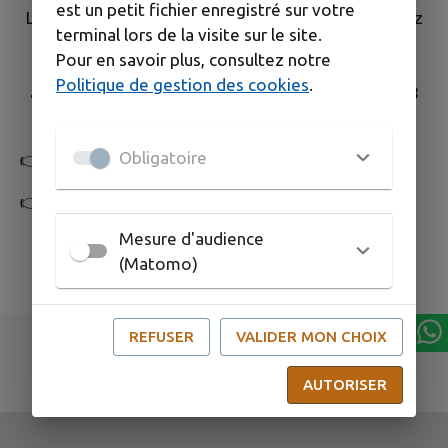
est un petit fichier enregistré sur votre
La séance du conseil est publique. Si vous souhaitez
terminal lors de la visite sur le site.
y assister, nous vous invitons à nous rejoindre
Pour en savoir plus, consultez notre
le jeudi 25 Juin 2026 à 19h00
Politique de gestion des cookies
.
au Centre Socio-Culturel Gabriel Chaine, Place du 8
Mai 1945, à Cabannes.
Obligatoire
👉
Consultez et téléchargez la convocation.
👉
Consultez et téléchargez l'ordre du jour.
Mesure d'audience
(Matomo)
REFUSER
VALIDER MON CHOIX
AUTORISER