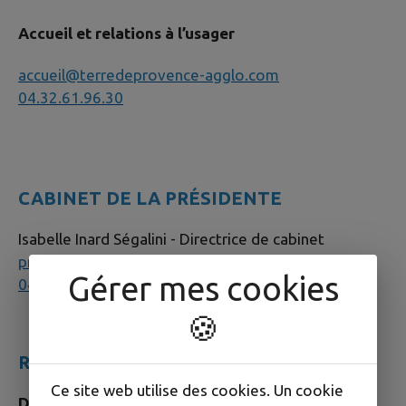
Accueil et relations à l’usager
accueil@terredeprovence-agglo.com
04.32.61.96.30
CABINET DE LA PRÉSIDENTE
Isabelle Inard Ségalini - Directrice de cabinet
presidente@terredeprovence-agglo.com
Gérer mes cookies
04.32.61.96.39
🍪
RESSOURCES ET PERFORMANCE
Ce site web utilise des cookies. Un cookie
Direction du Pôle Ressources et performance