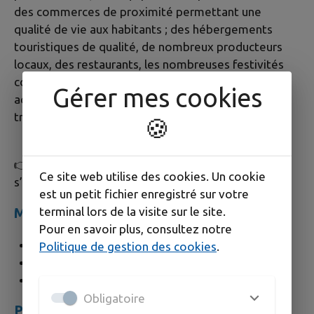
des commerces de proximité permettant une
qualité de vie aux habitants ; des hébergements
touristiques de qualité, de nombreux producteurs
locaux, des restaurants, les nombreuses festivités
complètent cette offre assurant attractivité et
Gérer mes cookies
accueil dans le village, toujours dans le respect des
traditions que son histoire culturelle lui impose.
🍪
👉 Le saviez-vous ? Les habitants de Maillane
Ce site web utilise des cookies. Un cookie
s’appellent les Maillanaises et les Maillanais.
est un petit fichier enregistré sur votre
Maillane en chiffres
terminal lors de la visite sur le site.
Pour en savoir plus, consultez notre
Nombre d’habitants : 2625
Politique de gestion des cookies
.
Superficie : 16.77 km2
Densité : 156 habitants/km2
Obligatoire
Patrimoine