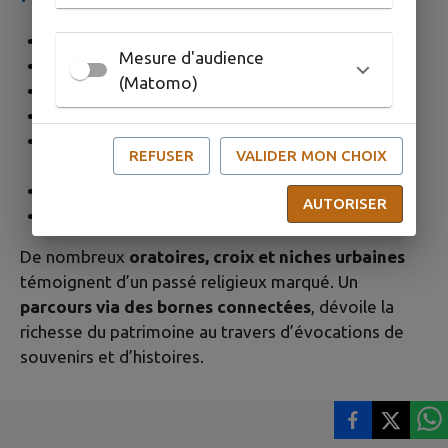
Le Mas du Juge
Mesure d'audience
Maison du Lézard
(Matomo)
Musée Mistral
L’Église Sainte-Agathe d’origine romane
Statue Notre-Dame-de Grâce, vierge couronnée
REFUSER
VALIDER MON CHOIX
du XIIIème siècle
Mairie
AUTORISER
Tombeau Mistral
De nombreux
oratoires, croix et niches urbaines
témoignent d’un passé religieux marqué. Un
parcours via des bornes connectées
, dévoile la
richesse du patrimoine au travers d’évocations de
souvenirs et d’histoires.