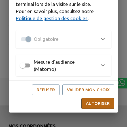
terminal lors de la visite sur le site.
2025 inclus, en raison de travaux, la circulation
Pour en savoir plus, consultez notre
sera interdite pour les autocars :
Politique de gestion des cookies
.
⛔️ L’arrêt « LES ARENES » ne sera pas desservi !
🚸 Merci de vous reporter aux arrêts «LES ECOLES
Obligatoire
»
Merci pour votre compréhension
Mesure d'audience
(Matomo)
REFUSER
VALIDER MON CHOIX
AUTORISER
NOS COORDONNÉES