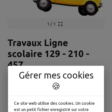
1
/
1
Travaux Ligne
scolaire 129 - 210 -
457
Gérer mes cookies
Publié le lundi 17 novembre 2025 - Terre de
Provence Agglomération
🍪
🚌 🚌 Ligne scolaire 129 - 210 - 457 🚌 🚌
Ce site web utilise des cookies. Un cookie
est un petit fichier enregistré sur votre
‼️ 🚨 Du mercredi 19 au vendredi 21 novembre