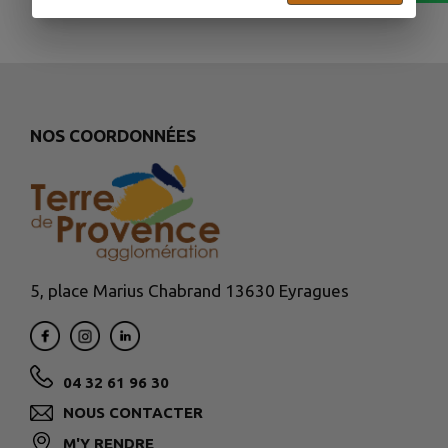
NOS COORDONNÉES
5, place Marius Chabrand 13630 Eyragues
04 32 61 96 30
NOUS CONTACTER
M'Y RENDRE