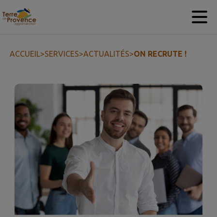
Contenu
Menu
Recherche
Pied de page
ACCUEIL
>
SERVICES
>
ACTUALITÉS
>
ON RECRUTE !