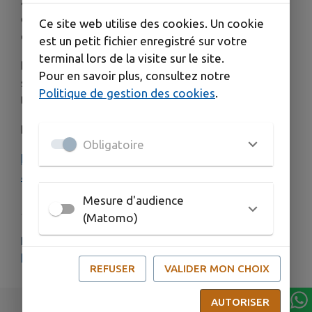
agricole, technicien(e) eaux pluviales, conseiller(e)
en séjour saisonnier… et si votre prochain poste
Ce site web utilise des cookies. Un cookie
était ici ?
est un petit fichier enregistré sur votre
terminal lors de la visite sur le site.
Rejoignez une collectivité engagée au service de
Pour en savoir plus, consultez notre
ses habitants, de ses communes et de son
Politique de gestion des cookies
.
territoire.
Découvrez toutes nos offres et candidatez ici :
Obligatoire
https://www.terredeprovence-
agglo.com/page/on-recrute
Mesure d'audience
(Matomo)
PLUS D'INFORMATIONS
https://www.terredeprovence-agglo.com/page/on-recrute
REFUSER
VALIDER MON CHOIX
AUTORISER