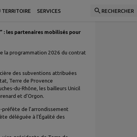
 Agglomération
 TERRITOIRE
SERVICES
RECHERCHER
 : les partenaires mobilisés pour
 de la programmation 2026 du contrat
ncière des subventions attribuées
’État, Terre de Provence
hes-du-Rhône, les bailleurs Unicil
urenard et d’Orgon.
us-préfète de l’arrondissement
ète déléguée à l’Égalité des