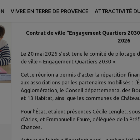
Publié le jeudi 18 juin 2026 - Terre de Provence
ON
VIVRE EN TERRE DE PROVENCE
ATTRACTIVITÉ DU
Contrat de ville “Engagement Quartiers 2030”
2026
Le 20 mai 2026 s’est tenu le comité de pilotage
de ville « Engagement Quartiers 2030 ».
Cette réunion a permis d’acter la répartition fina
aux associations par les partenaires mobilisés : l
Agglomération, le Conseil départemental des Bouc
et 13 Habitat, ainsi que les communes de Châtea
Pour l’État, étaient présentes Cécile Lenglet, so
d’Arles, et Emmanuelle Faure, déléguée de la Préf
Chances.