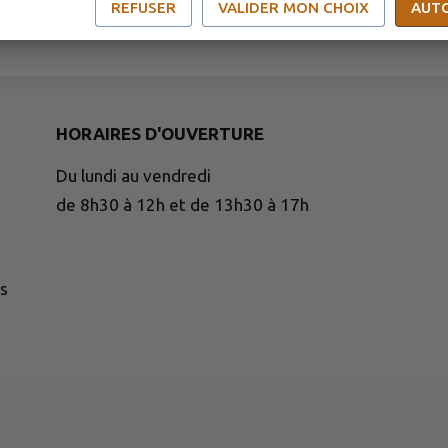
REFUSER
VALIDER MON CHOIX
AUT
HORAIRES D'OUVERTURE
Du lundi au vendredi
de 8h30 à 12h et de 13h30 à 17h
s