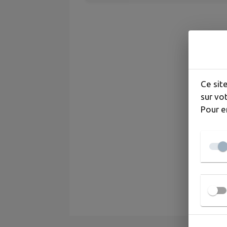
Ce sit
sur vot
Pour e