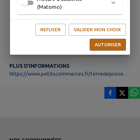
13630 Eyragues
(Matomo)
Maison Solis, 7 Place du Marché, 13870
Rognonas
La boutique. Herboristerie & bien-être, 8 Rue
REFUSER
VALIDER MON CHOIX
De La Première Armée, 13550 Noves
AUTORISER
PLUS D'INFORMATIONS
https://www.petitscommerces.fr/terredeprovence/