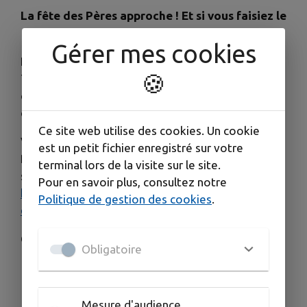
La fête des Pères approche ! Et si vous faisiez le
choix d’un cadeau qui a du sens ?
Gérer mes cookies
En lui offrant une carte cadeau Petitscommerces
🍪
Terre de Provence, votre Papa aura l'embarras du
choix pour s'offrir un cadeau dans les nombreux
commerces qui l’acceptent.
Ce site web utilise des cookies. Un cookie
Vous pouvez acheter votre carte cadeau
est un petit fichier enregistré sur votre
Petitscommerces Terre de Provence directement
terminal lors de la visite sur le site.
sur
Pour en savoir plus, consultez notre
https://www.petitscommerces.fr/terredeprovenc
Politique de gestion des cookies
.
e/
Ou directement chez :
Obligatoire
Pâquerette et Pimprenelle, Patricia fleurs, 68
Cours Carnot, 13160 Châteaurenard
L'éthiquette, 16 Avenue Général De Gaulle,
Mesure d'audience