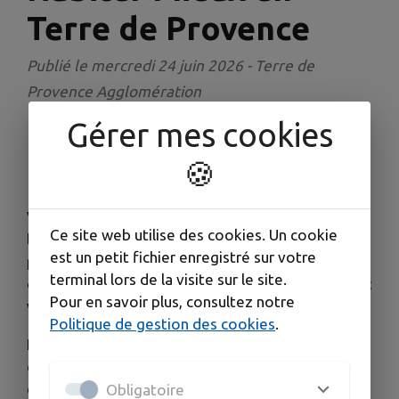
Terre de Provence
Publié le mercredi 24 juin 2026 - Terre de
Provence Agglomération
Gérer mes cookies
Habiter Mieux en Terre de Provence : profitez
🍪
des dernières permanences du dispositif
Vous avez un projet de rénovation dans votre
Ce site web utilise des cookies. Un cookie
logement ? Économies d’énergie, adaptation à la
est un petit fichier enregistré sur votre
perte d’autonomie ou au handicap, amélioration
terminal lors de la visite sur le site.
de l’habitat…
Le programme Habiter Mieux peut
Pour en savoir plus, consultez notre
vous aider à avancer concrètement.
Politique de gestion des cookies
.
Le dispositif entre dans ses six derniers mois
:
c’est donc le moment de venir vous renseigner et
d’étudier les aides possibles.
Obligatoire